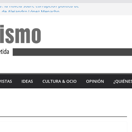
s’: la novela sobre corrupción política de
, de Alejandro López Menacho
ez: Diez años de lucha feminista
’, de Accem: Por qué huyen las mujeres
tercio de las víctimas mortales por
ero en 2023 son andaluzas
 del ‘Alfajor Solidario’: unión exitosa del
 Sidonia para apoyar a Iván Castro
VISTAS
IDEAS
CULTURA & OCIO
OPINIÓN
¿QUIÉNE