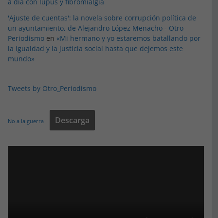
a día con lupus y fibromialgia
'Ajuste de cuentas': la novela sobre corrupción política de
un ayuntamiento, de Alejandro López Menacho - Otro
Periodismo
en
«Mi hermano y yo estaremos batallando por
la igualdad y la justicia social hasta que dejemos este
mundo»
Tweets by Otro_Periodismo
Descarga
No a la guerra