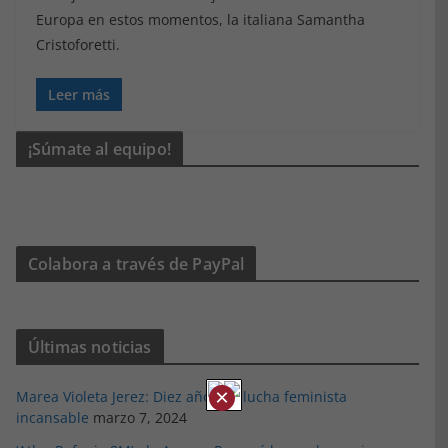
Europa en estos momentos, la italiana Samantha
Cristoforetti.
Leer más
¡Súmate al equipo!
Colabora a través de PayPal
Últimas noticias
×
Marea Violeta Jerez: Diez años de lucha feminista
incansable
marzo 7, 2024