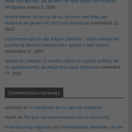
‘Atlas Refugio 8M’, de Accem: Por qué huyen las mujeres
refugiadas
marzo 7, 2024
Apdha alerta: un tercio de las víctimas mortales por
violencia de género en 2023 son andaluzas
noviembre 22,
2023
La primera edición del ‘Alfajor Solidario’: unión exitosa del
pueblo de Medina Sidonia para apoyar a Iván Castro
noviembre 21, 2023
‘Ajuste de cuentas’: la novela sobre corrupción política de
un ayuntamiento, de Alejandro López Menacho
noviembre
17, 2023
Comentarios recientes
celestino
en
El espejismo de la copa de champán
Aureli
en
Por qué soy musulmana y uso el velo (o no)
Francisca Gago Aguilera
en
Enfermedades invisibles: mi día