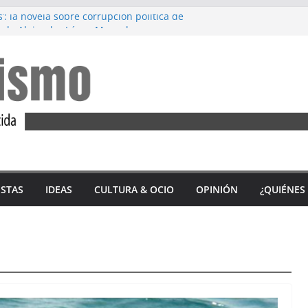
’: la novela sobre corrupción política de
 de Alejandro López Menacho
ez: Diez años de lucha feminista
’, de Accem: Por qué huyen las mujeres
tercio de las víctimas mortales por
ero en 2023 son andaluzas
 del ‘Alfajor Solidario’: unión exitosa del
 Sidonia para apoyar a Iván Castro
ISTAS
IDEAS
CULTURA & OCIO
OPINIÓN
¿QUIÉNES