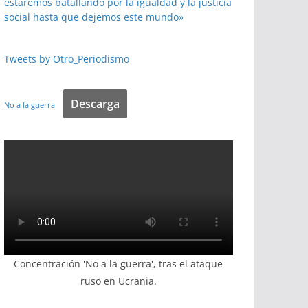
estaremos batallando por la igualdad y la justicia
social hasta que dejemos este mundo»
Tweets by Otro_Periodismo
Descarga
No a la guerra
Concentración 'No a la guerra', tras el ataque
ruso en Ucrania.