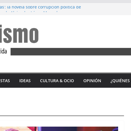
as’: la novela sobre corrupción política de
o, de Alejandro López Menacho
rez: Diez años de lucha feminista
8M’, de Accem: Por qué huyen las mujeres
 tercio de las víctimas mortales por
nero en 2023 son andaluzas
n del ‘Alfajor Solidario’: unión exitosa del
a Sidonia para apoyar a Iván Castro
ISTAS
IDEAS
CULTURA & OCIO
OPINIÓN
¿QUIÉNES