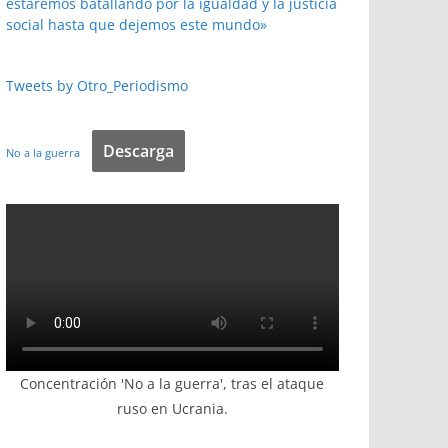
estaremos batallando por la igualdad y la justicia
social hasta que dejemos este mundo»
Tweets by Otro_Periodismo
Descarga
No a la guerra
Concentración 'No a la guerra', tras el ataque
ruso en Ucrania.