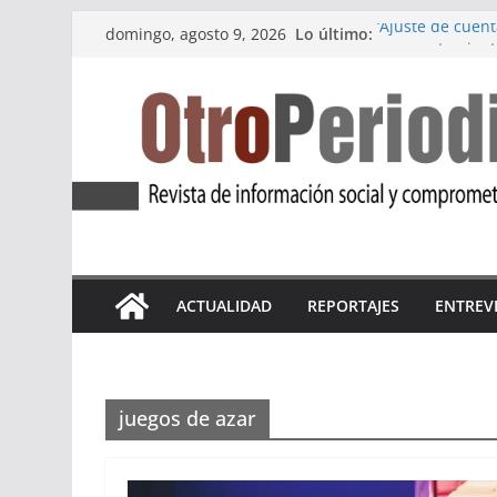
Saltar
Lo último:
‘Ajuste de cuent
domingo, agosto 9, 2026
al
un ayuntamient
Marea Violeta Je
contenido
incansable
‘Atlas Refugio 
refugiadas
Apdha alerta: un
violencia de gé
La primera edició
pueblo de Medin
ACTUALIDAD
REPORTAJES
ENTREV
juegos de azar