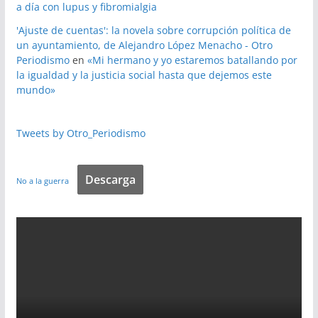
a día con lupus y fibromialgia
'Ajuste de cuentas': la novela sobre corrupción política de
un ayuntamiento, de Alejandro López Menacho - Otro
Periodismo
en
«Mi hermano y yo estaremos batallando por
la igualdad y la justicia social hasta que dejemos este
mundo»
Tweets by Otro_Periodismo
Descarga
No a la guerra