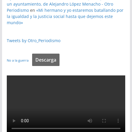
un ayuntamiento, de Alejandro López Menacho - Otro
Periodismo
en
«Mi hermano y yo estaremos batallando por
la igualdad y la justicia social hasta que dejemos este
mundo»
Tweets by Otro_Periodismo
Descarga
No a la guerra