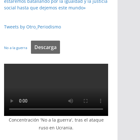
estaremos batallando por la igualdad y la justicia
social hasta que dejemos este mundo»
Tweets by Otro_Periodismo
Descarga
No a la guerra
Concentración 'No a la guerra', tras el ataque
ruso en Ucrania.