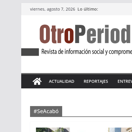
Saltar
Lo último:
viernes, agosto 7, 2026
al
contenido
ACTUALIDAD
REPORTAJES
ENTRE
#SeAcabó