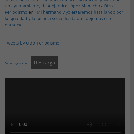
un ayuntamiento, de Alejandro López Menacho - Otro
Periodismo
en
«Mi hermano y yo estaremos batallando por
la igualdad y la justicia social hasta que dejemos este
mundo»
Tweets by Otro_Periodismo
Descarga
No a la guerra