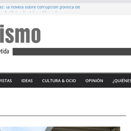
s’: la novela sobre corrupción política de
, de Alejandro López Menacho
rez: Diez años de lucha feminista
M’, de Accem: Por qué huyen las mujeres
 tercio de las víctimas mortales por
nero en 2023 son andaluzas
n del ‘Alfajor Solidario’: unión exitosa del
a Sidonia para apoyar a Iván Castro
VISTAS
IDEAS
CULTURA & OCIO
OPINIÓN
¿QUIÉNE