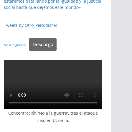
estaremos batallando por la igualdad y la justicia
social hasta que dejemos este mundo»
Tweets by Otro_Periodismo
Descarga
No a la guerra
Concentración 'No a la guerra', tras el ataque
ruso en Ucrania.