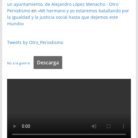
un ayuntamiento, de Alejandro López Menacho - Otro
Periodismo
en
«Mi hermano y yo estaremos batallando por
la igualdad y la justicia social hasta que dejemos este
mundo»
Tweets by Otro_Periodismo
Descarga
No a la guerra