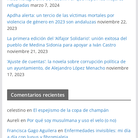
refugiadas
marzo 7, 2024
Apdha alerta: un tercio de las víctimas mortales por
violencia de género en 2023 son andaluzas
noviembre 22,
2023
La primera edición del ‘Alfajor Solidario’: unión exitosa del
pueblo de Medina Sidonia para apoyar a Iván Castro
noviembre 21, 2023
‘Ajuste de cuentas’: la novela sobre corrupción política de
un ayuntamiento, de Alejandro López Menacho
noviembre
17, 2023
Comentarios recientes
celestino
en
El espejismo de la copa de champán
Aureli
en
Por qué soy musulmana y uso el velo (o no)
Francisca Gago Aguilera
en
Enfermedades invisibles: mi día
a día con lupus y fibromialgia