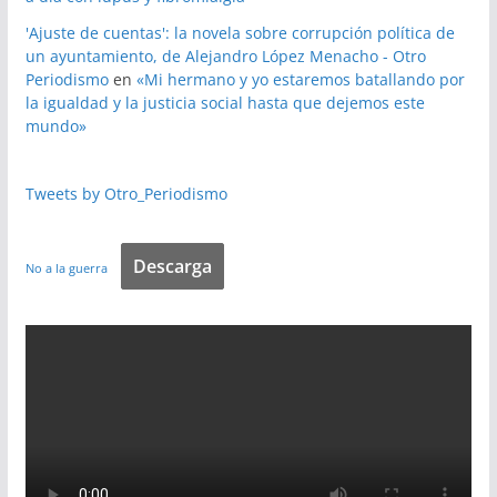
'Ajuste de cuentas': la novela sobre corrupción política de
un ayuntamiento, de Alejandro López Menacho - Otro
Periodismo
en
«Mi hermano y yo estaremos batallando por
la igualdad y la justicia social hasta que dejemos este
mundo»
Tweets by Otro_Periodismo
Descarga
No a la guerra