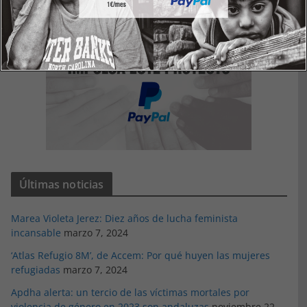
Últimas noticias
Marea Violeta Jerez: Diez años de lucha feminista
incansable
marzo 7, 2024
‘Atlas Refugio 8M’, de Accem: Por qué huyen las mujeres
refugiadas
marzo 7, 2024
Apdha alerta: un tercio de las víctimas mortales por
violencia de género en 2023 son andaluzas
noviembre 22,