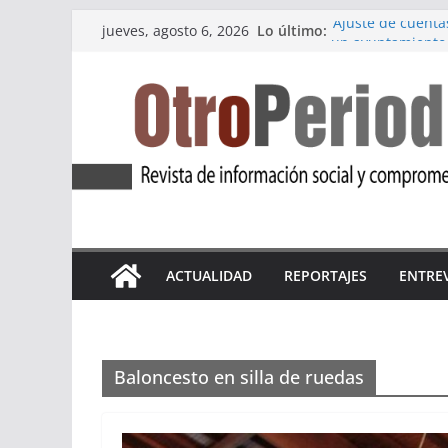
Saltar
Lo último:
‘Ajuste de cuenta
jueves, agosto 6, 2026
al
un ayuntamiento
Marea Violeta Jer
contenido
incansable
‘Atlas Refugio 8M
refugiadas
Apdha alerta: un 
violencia de gén
La primera edición
pueblo de Medina
ACTUALIDAD
REPORTAJES
ENTRE
Baloncesto en silla de ruedas