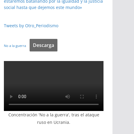
estaremos batallando por la igualdad y la justicia
social hasta que dejemos este mundo»
Tweets by Otro_Periodismo
Descarga
No a la guerra
Concentración 'No a la guerra', tras el ataque
ruso en Ucrania.