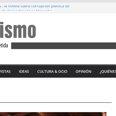
s’: la novela sobre corrupción política de
, de Alejandro López Menacho
ez: Diez años de lucha feminista
’, de Accem: Por qué huyen las mujeres
tercio de las víctimas mortales por
ero en 2023 son andaluzas
 del ‘Alfajor Solidario’: unión exitosa del
 Sidonia para apoyar a Iván Castro
VISTAS
IDEAS
CULTURA & OCIO
OPINIÓN
¿QUIÉNE