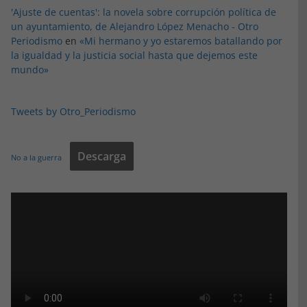
'Ajuste de cuentas': la novela sobre corrupción política de
un ayuntamiento, de Alejandro López Menacho - Otro
Periodismo
en
«Mi hermano y yo estaremos batallando por
la igualdad y la justicia social hasta que dejemos este
mundo»
Tweets by Otro_Periodismo
Descarga
No a la guerra