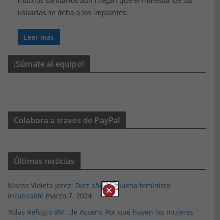
muchos sanitarios aún niegan que el malestar de las
usuarias se deba a los implantes.
Leer más
¡Súmate al equipo!
Colabora a través de PayPal
Últimas noticias
Marea Violeta Jerez: Diez años de lucha feminista
×
incansable
marzo 7, 2024
‘Atlas Refugio 8M’, de Accem: Por qué huyen las mujeres