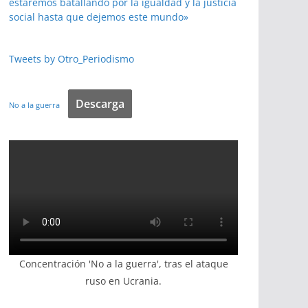
estaremos batallando por la igualdad y la justicia
social hasta que dejemos este mundo»
Tweets by Otro_Periodismo
Descarga
No a la guerra
Concentración 'No a la guerra', tras el ataque
ruso en Ucrania.