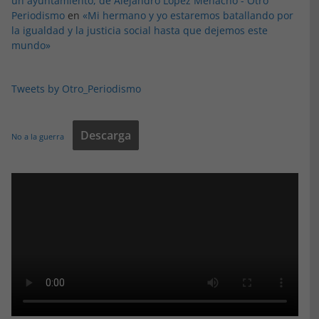
un ayuntamiento, de Alejandro López Menacho - Otro
Periodismo
en
«Mi hermano y yo estaremos batallando por
la igualdad y la justicia social hasta que dejemos este
mundo»
Tweets by Otro_Periodismo
Descarga
No a la guerra