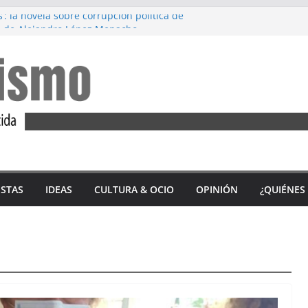
’: la novela sobre corrupción política de
 de Alejandro López Menacho
ez: Diez años de lucha feminista
’, de Accem: Por qué huyen las mujeres
tercio de las víctimas mortales por
ero en 2023 son andaluzas
 del ‘Alfajor Solidario’: unión exitosa del
 Sidonia para apoyar a Iván Castro
ISTAS
IDEAS
CULTURA & OCIO
OPINIÓN
¿QUIÉNES