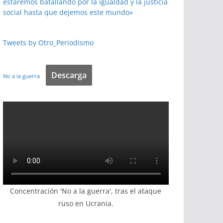
estaremos batallando por la igualdad y la justicia
social hasta que dejemos este mundo»
Tweets by Otro_Periodismo
Descarga
No a la guerra
Concentración 'No a la guerra', tras el ataque
ruso en Ucrania.