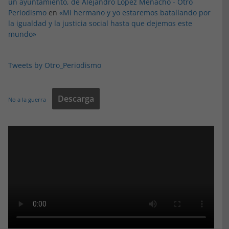
un ayuntamiento, de Alejandro López Menacho - Otro
Periodismo
en
«Mi hermano y yo estaremos batallando por
la igualdad y la justicia social hasta que dejemos este
mundo»
Tweets by Otro_Periodismo
Descarga
No a la guerra