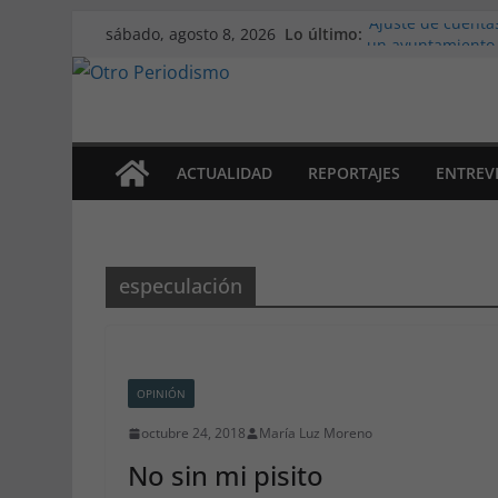
Saltar
Lo último:
‘Ajuste de cuentas
sábado, agosto 8, 2026
al
un ayuntamiento,
Marea Violeta Jer
contenido
incansable
‘Atlas Refugio 8M
refugiadas
Apdha alerta: un 
ACTUALIDAD
REPORTAJES
ENTREV
violencia de gén
La primera edición
pueblo de Medina
especulación
OPINIÓN
octubre 24, 2018
María Luz Moreno
No sin mi pisito