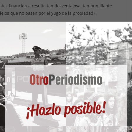
entes financieros resulta tan desventajosa, tan humillante
elos que no pasen por el yugo de la propiedad».