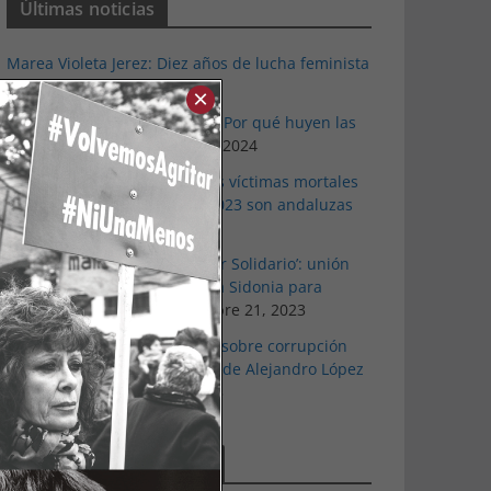
Últimas noticias
Marea Violeta Jerez: Diez años de lucha feminista
incansable
marzo 7, 2024
×
‘Atlas Refugio 8M’, de Accem: Por qué huyen las
mujeres refugiadas
marzo 7, 2024
Apdha alerta: un tercio de las víctimas mortales
por violencia de género en 2023 son andaluzas
noviembre 22, 2023
La primera edición del ‘Alfajor Solidario’: unión
exitosa del pueblo de Medina Sidonia para
apoyar a Iván Castro
noviembre 21, 2023
‘Ajuste de cuentas’: la novela sobre corrupción
política de un ayuntamiento, de Alejandro López
Menacho
noviembre 17, 2023
Comentarios recientes