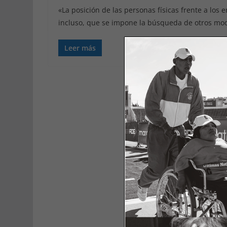
«La posición de las personas físicas frente a los 
incluso, que se impone la búsqueda de otros mod
Leer más