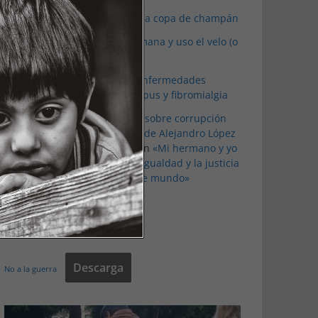
celestino
en
El espejismo de la copa de champán
Aureli
en
Por qué soy musulmana y uso el velo (o
no)
Francisca Gago Aguilera
en
Enfermedades
invisibles: mi día a día con lupus y fibromialgia
'Ajuste de cuentas': la novela sobre corrupción
política de un ayuntamiento, de Alejandro López
Menacho - Otro Periodismo
en
«Mi hermano y yo
estaremos batallando por la igualdad y la justicia
social hasta que dejemos este mundo»
Tweets by Otro_Periodismo
Descarga
No a la guerra