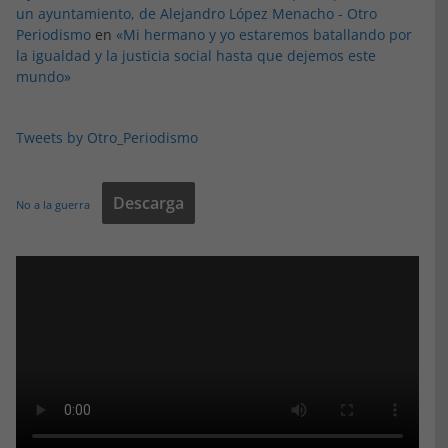
un ayuntamiento, de Alejandro López Menacho - Otro
Periodismo
en
«Mi hermano y yo estaremos batallando por
la igualdad y la justicia social hasta que dejemos este
mundo»
Tweets by Otro_Periodismo
Descarga
No a la guerra