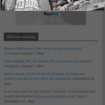
Últimas noticias
Marea Violeta Jerez: Diez años de lucha feminista
incansable
marzo 7, 2024
‘Atlas Refugio 8M’, de Accem: Por qué huyen las mujeres
refugiadas
marzo 7, 2024
Apdha alerta: un tercio de las víctimas mortales por
violencia de género en 2023 son andaluzas
noviembre 22,
2023
La primera edición del ‘Alfajor Solidario’: unión exitosa del
pueblo de Medina Sidonia para apoyar a Iván Castro
noviembre 21, 2023