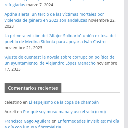
refugiadas
marzo 7, 2024
Apdha alerta: un tercio de las víctimas mortales por
violencia de género en 2023 son andaluzas
noviembre 22,
2023
La primera edición del ‘Alfajor Solidario’: unión exitosa del
pueblo de Medina Sidonia para apoyar a Iván Castro
noviembre 21, 2023
‘Ajuste de cuentas’: la novela sobre corrupción política de
un ayuntamiento, de Alejandro López Menacho
noviembre
17, 2023
Comentarios recientes
celestino
en
El espejismo de la copa de champán
Aureli
en
Por qué soy musulmana y uso el velo (o no)
Francisca Gago Aguilera
en
Enfermedades invisibles: mi día
a día con lupus y fibromialgia