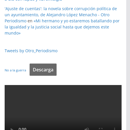
'Ajuste de cuentas': la novela sobre corrupción política de
un ayuntamiento, de Alejandro López Menacho - Otro
Periodismo
en
«Mi hermano y yo estaremos batallando por
la igualdad y la justicia social hasta que dejemos este
mundo»
Tweets by Otro_Periodismo
Descarga
No a la guerra