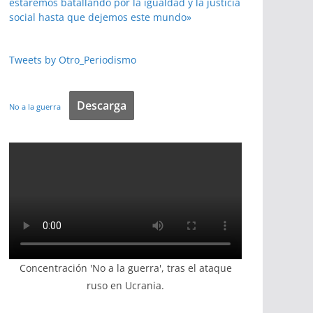
estaremos batallando por la igualdad y la justicia
social hasta que dejemos este mundo»
Tweets by Otro_Periodismo
Descarga
No a la guerra
Concentración 'No a la guerra', tras el ataque
ruso en Ucrania.