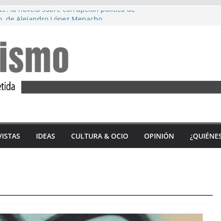
s’: la novela sobre corrupción política de
, de Alejandro López Menacho
rez: Diez años de lucha feminista
M’, de Accem: Por qué huyen las mujeres
 tercio de las víctimas mortales por
nero en 2023 son andaluzas
n del ‘Alfajor Solidario’: unión exitosa del
a Sidonia para apoyar a Iván Castro
VISTAS
IDEAS
CULTURA & OCIO
OPINIÓN
¿QUIÉNE