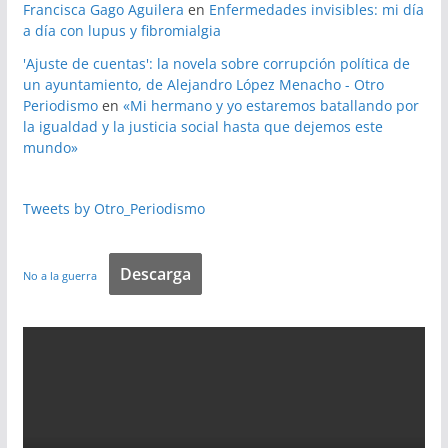
Francisca Gago Aguilera
en
Enfermedades invisibles: mi día
a día con lupus y fibromialgia
'Ajuste de cuentas': la novela sobre corrupción política de
un ayuntamiento, de Alejandro López Menacho - Otro
Periodismo
en
«Mi hermano y yo estaremos batallando por
la igualdad y la justicia social hasta que dejemos este
mundo»
Tweets by Otro_Periodismo
Descarga
No a la guerra