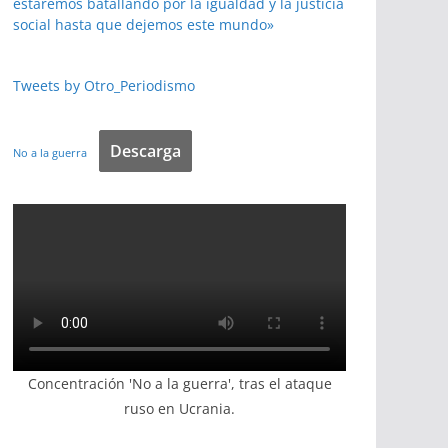
estaremos batallando por la igualdad y la justicia
social hasta que dejemos este mundo»
Tweets by Otro_Periodismo
Descarga
No a la guerra
Concentración 'No a la guerra', tras el ataque
ruso en Ucrania.