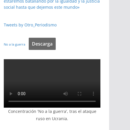
estaremos batallando por la igualdad y la justicia
social hasta que dejemos este mundo»
Tweets by Otro_Periodismo
Descarga
No a la guerra
Concentración 'No a la guerra', tras el ataque
ruso en Ucrania.