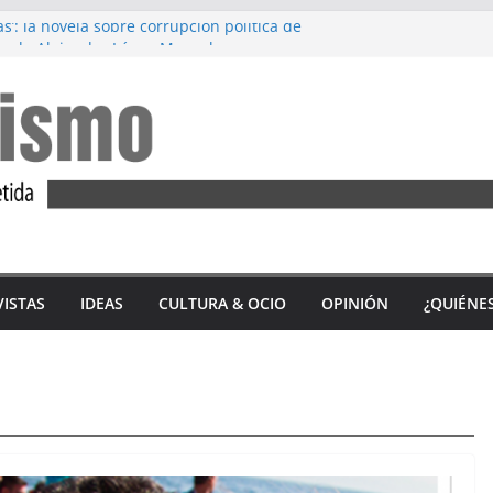
s’: la novela sobre corrupción política de
, de Alejandro López Menacho
rez: Diez años de lucha feminista
M’, de Accem: Por qué huyen las mujeres
 tercio de las víctimas mortales por
nero en 2023 son andaluzas
n del ‘Alfajor Solidario’: unión exitosa del
a Sidonia para apoyar a Iván Castro
VISTAS
IDEAS
CULTURA & OCIO
OPINIÓN
¿QUIÉNE