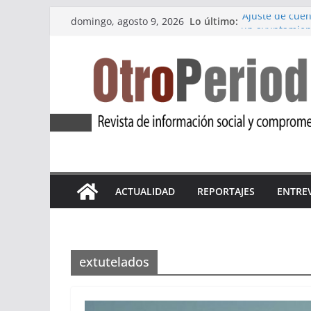
Saltar
Lo último:
‘Ajuste de cuen
domingo, agosto 9, 2026
al
un ayuntamien
Marea Violeta 
contenido
incansable
‘Atlas Refugio
refugiadas
Apdha alerta: u
violencia de g
La primera edic
pueblo de Medi
ACTUALIDAD
REPORTAJES
ENTRE
extutelados