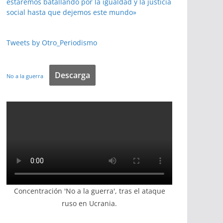
estaremos batallando por la igualdad y la justicia
social hasta que dejemos este mundo»
Tweets by Otro_Periodismo
Descarga
No a la guerra
Concentración 'No a la guerra', tras el ataque
ruso en Ucrania.