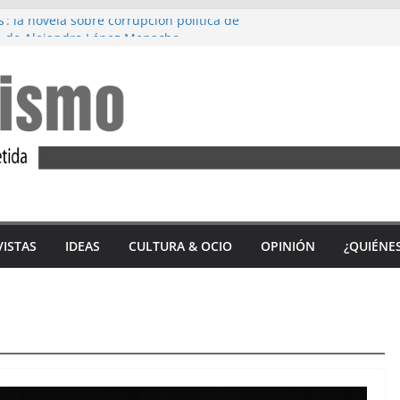
s’: la novela sobre corrupción política de
, de Alejandro López Menacho
ez: Diez años de lucha feminista
’, de Accem: Por qué huyen las mujeres
tercio de las víctimas mortales por
ero en 2023 son andaluzas
 del ‘Alfajor Solidario’: unión exitosa del
 Sidonia para apoyar a Iván Castro
VISTAS
IDEAS
CULTURA & OCIO
OPINIÓN
¿QUIÉNE