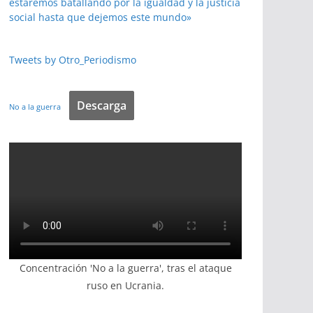
estaremos batallando por la igualdad y la justicia
social hasta que dejemos este mundo»
Tweets by Otro_Periodismo
Descarga
No a la guerra
Concentración 'No a la guerra', tras el ataque
ruso en Ucrania.