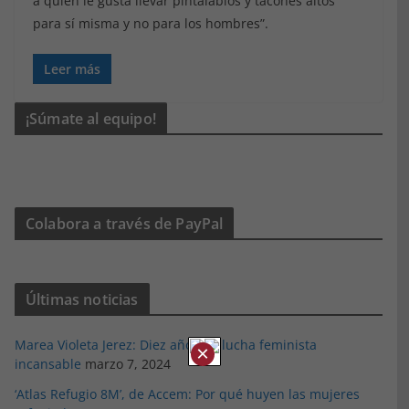
a quien le gusta llevar pintalabios y tacones altos
para sí misma y no para los hombres”.
Leer más
¡Súmate al equipo!
Colabora a través de PayPal
Últimas noticias
Marea Violeta Jerez: Diez años de lucha feminista
×
incansable
marzo 7, 2024
‘Atlas Refugio 8M’, de Accem: Por qué huyen las mujeres