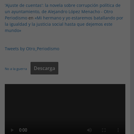
'Ajuste de cuentas': la novela sobre corrupción política de
un ayuntamiento, de Alejandro López Menacho - Otro
Periodismo
en
«Mi hermano y yo estaremos batallando por
la igualdad y la justicia social hasta que dejemos este
mundo»
Tweets by Otro_Periodismo
Descarga
No a la guerra