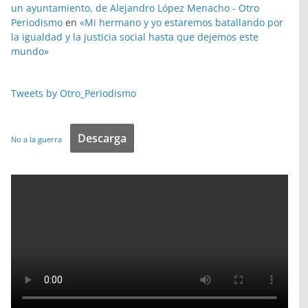
un ayuntamiento, de Alejandro López Menacho - Otro
Periodismo
en
«Mi hermano y yo estaremos batallando por
la igualdad y la justicia social hasta que dejemos este
mundo»
Tweets by Otro_Periodismo
Descarga
No a la guerra