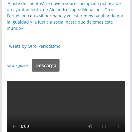
'Ajuste de cuentas': la novela sobre corrupción política de
un ayuntamiento, de Alejandro López Menacho - Otro
Periodismo
en
«Mi hermano y yo estaremos batallando por
la igualdad y la justicia social hasta que dejemos este
mundo»
Tweets by Otro_Periodismo
Descarga
No a la guerra