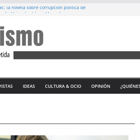
s’: la novela sobre corrupción política de
, de Alejandro López Menacho
rez: Diez años de lucha feminista
M’, de Accem: Por qué huyen las mujeres
 tercio de las víctimas mortales por
nero en 2023 son andaluzas
n del ‘Alfajor Solidario’: unión exitosa del
a Sidonia para apoyar a Iván Castro
VISTAS
IDEAS
CULTURA & OCIO
OPINIÓN
¿QUIÉNE