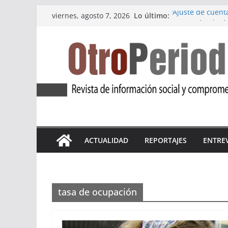
Saltar
Lo último:
‘Ajuste de cuenta
viernes, agosto 7, 2026
al
un ayuntamiento
Marea Violeta Je
contenido
incansable
‘Atlas Refugio 8
refugiadas
Apdha alerta: un
violencia de gé
La primera edició
pueblo de Medin
ACTUALIDAD
REPORTAJES
ENTRE
tasa de ocupación