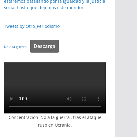
estaremos batallando por la igualdad y la justicia
social hasta que dejemos este mundo»
Tweets by Otro_Periodismo
Descarga
No a la guerra
Concentración 'No a la guerra', tras el ataque
ruso en Ucrania.