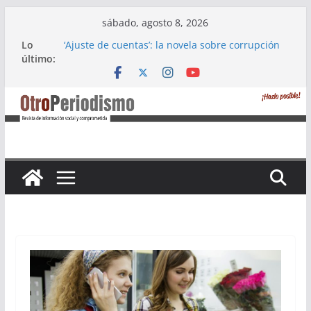
Saltar
sábado, agosto 8, 2026
al
Lo
‘Ajuste de cuentas’: la novela sobre corrupción
contenido
último:
política de un ayuntamiento, de Alejandro
López Menacho
Marea Violeta Jerez: Diez años de lucha
feminista incansable
‘Atlas Refugio 8M’, de Accem: Por qué huyen las
mujeres refugiadas
Apdha alerta: un tercio de las víctimas mortales
por violencia de género en 2023 son andaluzas
La primera edición del ‘Alfajor Solidario’: unión
exitosa del pueblo de Medina Sidonia para
apoyar a Iván Castro