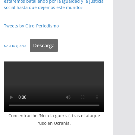
estaremos batallando por la igualdad y la justicia
social hasta que dejemos este mundo»
Tweets by Otro_Periodismo
Descarga
No a la guerra
Concentración 'No a la guerra', tras el ataque
ruso en Ucrania.