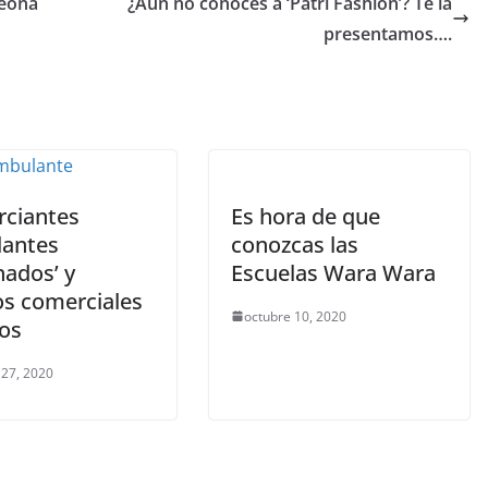
peona
¿Aún no conoces a ‘Patri Fashion’? Te la
presentamos….
ciantes
Es hora de que
antes
conozcas las
nados’ y
Escuelas Wara Wara
os comerciales
octubre 10, 2020
tos
 27, 2020