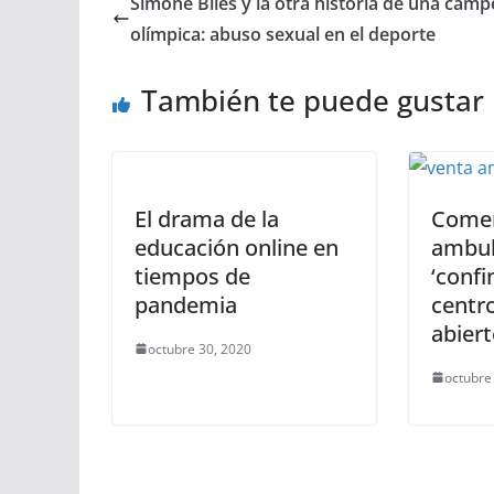
Simone Biles y la otra historia de una cam
olímpica: abuso sexual en el deporte
También te puede gustar
El drama de la
Comer
educación online en
ambul
tiempos de
‘confi
pandemia
centr
abier
octubre 30, 2020
octubre