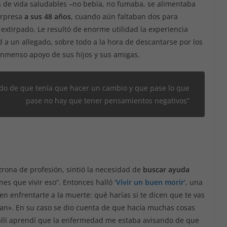
s de vida saludables –no bebía, no fumaba, se alimentaba
orpresa
a sus 48 años
, cuando aún faltaban dos para
 extirpado. Le resultó de enorme utilidad la experiencia
 un allegado, sobre todo a la hora de descantarse por los
 inmenso apoyo de sus hijos y sus amigas.
o de que tenía que hacer un cambio y que pase lo que
pase no hay que tener pensamientos negativos”
trona de profesión, sintió la necesidad de
buscar ayuda
nes que vivir eso”. Entonces halló
‘Vivir un buen morir’
, una
 enfrentarte a la muerte: qué harías si te dicen que te vas
dan». En su caso se dio cuenta de que hacía muchas cosas
Y allí aprendí que la enfermedad me estaba avisando de que