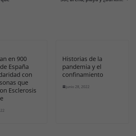
an en 900
Historias de la
 de España
pandemia y el
idaridad con
confinamiento
rsonas que
junio 28, 2022
on Esclerosis
le
022