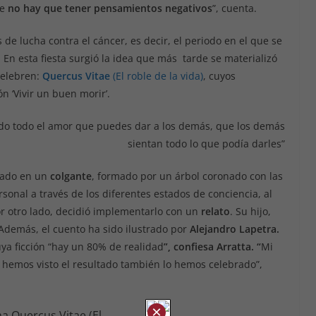
se
no hay que tener pensamientos negativos
”, cuenta.
 de lucha contra el cáncer, es decir, el periodo en el que se
. En esta fiesta surgió la idea que más tarde se materializó
elebren:
Quercus Vitae
(El roble de la vida)
, cuyos
n ‘Vivir un buen morir’.
tido todo el amor que puedes dar a los demás, que los demás
sientan todo lo que podía darles”
zado en un
colgante
, formado por un árbol coronado con las
sonal a través de los diferentes estados de conciencia, al
Por otro lado, decidió implementarlo con un
relato
. Su hijo,
 Además, el cuento ha sido ilustrado por
Alejandro Lapetra.
 cuya ficción “hay un 80% de realidad
”, confiesa Arratta. “
Mi
hemos visto el resultado también lo hemos celebrado”,
×