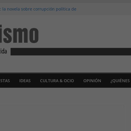
: la novela sobre corrupción política de
 de Alejandro López Menacho
z: Diez años de lucha feminista
, de Accem: Por qué huyen las mujeres
ercio de las víctimas mortales por
ro en 2023 son andaluzas
del ‘Alfajor Solidario’: unión exitosa del
Sidonia para apoyar a Iván Castro
ISTAS
IDEAS
CULTURA & OCIO
OPINIÓN
¿QUIÉNES