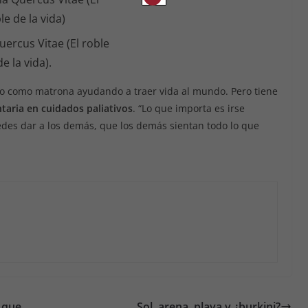
rcus Vitae (El roble
de la vida).
o como matrona ayudando a traer vida al mundo. Pero tiene
taria en cuidados paliativos
. “Lo que importa es irse
edes dar a los demás, que los demás sientan todo lo que
a que
Sol, arena, playa y ¿burkini?