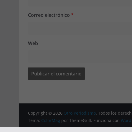
Correo electrónico
*
Web
Copyright © 2026
Otro Periodismo
. Todos los derech
Tema:
ColorMag
por ThemeGrill. Funciona con
Word