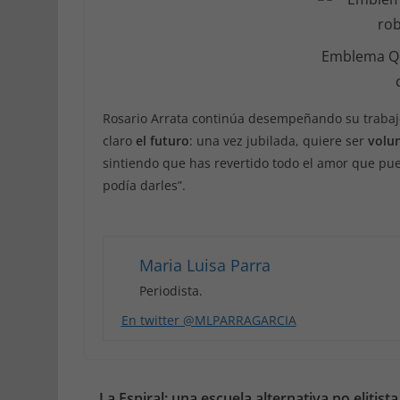
Emblema Que
Rosario Arrata continúa desempeñando su trabaj
claro
el futuro
: una vez jubilada, quiere ser
volun
sintiendo que has revertido todo el amor que pu
podía darles”.
Maria Luisa Parra
Periodista.
En twitter @MLPARRAGARCIA
La Espiral: una escuela alternativa no elitist