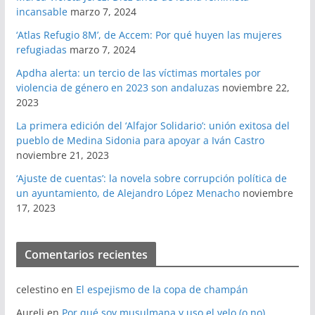
incansable
marzo 7, 2024
‘Atlas Refugio 8M’, de Accem: Por qué huyen las mujeres
refugiadas
marzo 7, 2024
Apdha alerta: un tercio de las víctimas mortales por
violencia de género en 2023 son andaluzas
noviembre 22,
2023
La primera edición del ‘Alfajor Solidario’: unión exitosa del
pueblo de Medina Sidonia para apoyar a Iván Castro
noviembre 21, 2023
‘Ajuste de cuentas’: la novela sobre corrupción política de
un ayuntamiento, de Alejandro López Menacho
noviembre
17, 2023
Comentarios recientes
celestino
en
El espejismo de la copa de champán
Aureli
en
Por qué soy musulmana y uso el velo (o no)