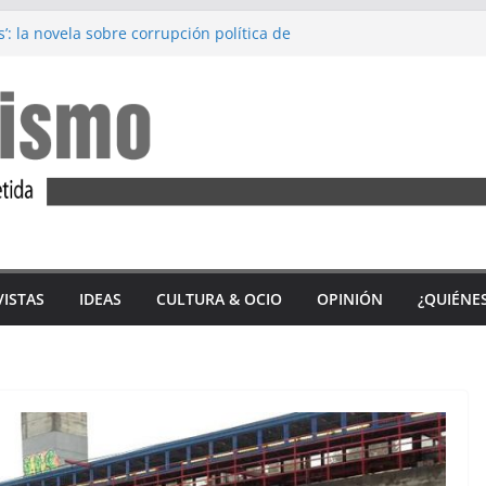
s’: la novela sobre corrupción política de
, de Alejandro López Menacho
ez: Diez años de lucha feminista
’, de Accem: Por qué huyen las mujeres
tercio de las víctimas mortales por
ero en 2023 son andaluzas
 del ‘Alfajor Solidario’: unión exitosa del
 Sidonia para apoyar a Iván Castro
VISTAS
IDEAS
CULTURA & OCIO
OPINIÓN
¿QUIÉNE