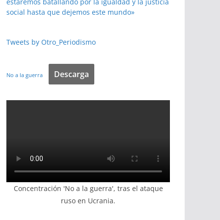
estaremos batallando por la igualdad y la justicia
social hasta que dejemos este mundo»
Tweets by Otro_Periodismo
Descarga
No a la guerra
Concentración 'No a la guerra', tras el ataque
ruso en Ucrania.