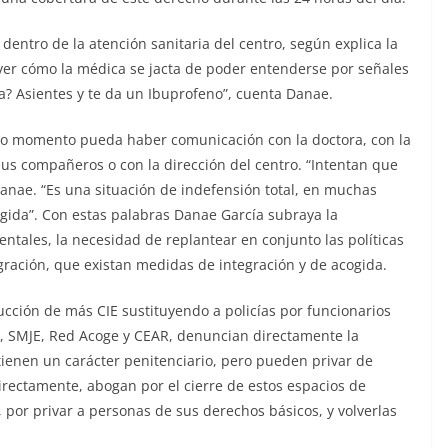
entro de la atención sanitaria del centro, según explica la
ver cómo la médica se jacta de poder entenderse por señales
za? Asientes y te da un Ibuprofeno”, cuenta Danae.
do momento pueda haber comunicación con la doctora, con la
 sus compañeros o con la dirección del centro. “Intentan que
anae. “Es una situación de indefensión total, en muchas
gida”. Con estas palabras Danae García subraya la
tales, la necesidad de replantear en conjunto las políticas
gración, que existan medidas de integración y de acogida.
rucción de más CIE sustituyendo a policías por funcionarios
, SMJE, Red Acoge y CEAR, denuncian directamente la
tienen un carácter penitenciario, pero pueden privar de
rectamente, abogan por el cierre de estos espacios de
 por privar a personas de sus derechos básicos, y volverlas