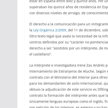
estar en España entre diez y quince años. Por úl
superaban los quince años de residencia en Espa
con diversos niveles de arraigo, de conocimiento
El derecho a la comunicación para un inmigrant
la
Ley Orgánica 2/2009
, del 11 de diciembre, sob
Otro texto legal que avala la necesidad de la i
centros definidos por su “carácter no penitencia
derecho a ser “asistidos por un intérprete, de 
el castellano”.
La intérprete e investigadora Irene Zas Andrés 
Internamiento de Extranjeros de Aluche. Según 
contrato con el Ministerio del Interior para ofre
para los demandantes de asilo internacional, qu
obtuvo la adjudicación de este servicio es Ofil
contrato la formación del intérprete antes que l
únicamente lenguas europeas como el inglés, fra
por petición de los internos, es externo y no ha