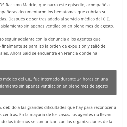
 SOS Racismo Madrid, que narra este episodio, acompañó a
compañeras documentaron los hematomas que cubrían su
s. Después de ser trasladado al servicio médico del CIE,
aislamiento sin apenas ventilación en pleno mes de agosto.
iso seguir adelante con la denuncia a los agentes que
inalmente se paralizó la orden de expulsión y salió del
egales. Ahora Said se encuentra en Francia donde ha
io médico del CIE, fue internado durante 24 horas en una
islamiento sin apenas ventilación en pleno mes de agosto
ta, debido a las grandes dificultades que hay para reconocer a
s centros. En la mayoría de los casos, los agentes no llevan
uando los internos se comunican con las organizaciones de la