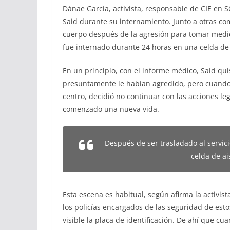
Dánae García, activista, responsable de CIE en
Said durante su internamiento. Junto a otras 
cuerpo después de la agresión para tomar medida
fue internado durante 24 horas en una celda de 
En un principio, con el informe médico, Said qu
presuntamente le habían agredido, pero cuando f
centro, decidió no continuar con las acciones l
comenzado una nueva vida.
Después de ser trasladado al servic
celda de a
Esta escena es habitual, según afirma la activis
los policías encargados de las seguridad de esto
visible la placa de identificación. De ahí que c