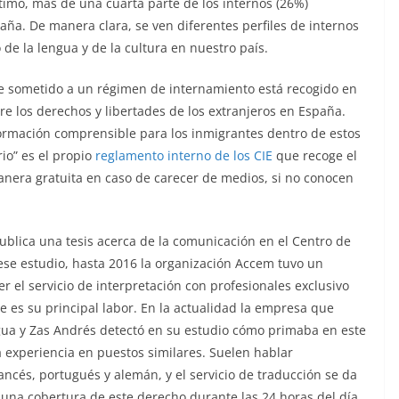
timo, más de una cuarta parte de los internos (26%)
ña. De manera clara, se ven diferentes perfiles de internos
 de la lengua y de la cultura en nuestro país.
e sometido a un régimen de internamiento está recogido en
re los derechos y libertades de los extranjeros en España.
nformación comprensible para los inmigrantes dentro de estos
rio” es el propio
reglamento interno de los CIE
que recoge el
manera gratuita en caso de carecer de medios, si no conocen
publica una tesis acerca de la comunicación en el Centro de
ese estudio, hasta 2016 la organización Accem tuvo un
cer el servicio de interpretación con profesionales exclusivo
e es su principal labor. En la actualidad la empresa que
ingua y Zas Andrés detectó en su estudio cómo primaba en este
a experiencia en puestos similares. Suelen hablar
ncés, portugués y alemán, y el servicio de traducción se da
y una cobertura de este derecho durante las 24 horas del día.