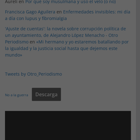
Aureli
en
Por qué soy musulmana y uso el velo (o no)
Francisca Gago Aguilera
en
Enfermedades invisibles: mi día
a día con lupus y fibromialgia
'Ajuste de cuentas': la novela sobre corrupción política de
un ayuntamiento, de Alejandro López Menacho - Otro
Periodismo
en
«Mi hermano y yo estaremos batallando por
la igualdad y la justicia social hasta que dejemos este
mundo»
Tweets by Otro_Periodismo
Descarga
No a la guerra