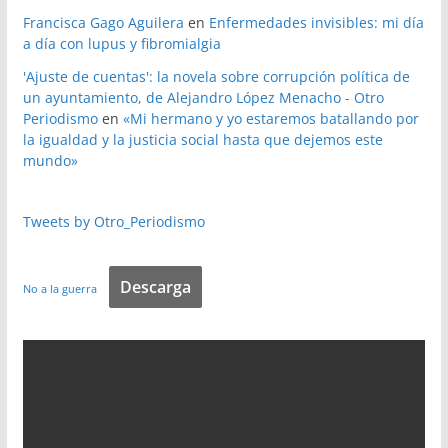
Francisca Gago Aguilera
en
Enfermedades invisibles: mi día
a día con lupus y fibromialgia
'Ajuste de cuentas': la novela sobre corrupción política de
un ayuntamiento, de Alejandro López Menacho - Otro
Periodismo
en
«Mi hermano y yo estaremos batallando por
la igualdad y la justicia social hasta que dejemos este
mundo»
Tweets by Otro_Periodismo
Descarga
No a la guerra