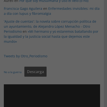
Aureli
en
Por qué soy musulmana y uso el velo (o no)
Francisca Gago Aguilera
en
Enfermedades invisibles: mi día
a día con lupus y fibromialgia
'Ajuste de cuentas': la novela sobre corrupción política de
un ayuntamiento, de Alejandro López Menacho - Otro
Periodismo
en
«Mi hermano y yo estaremos batallando por
la igualdad y la justicia social hasta que dejemos este
mundo»
Tweets by Otro_Periodismo
Descarga
No a la guerra