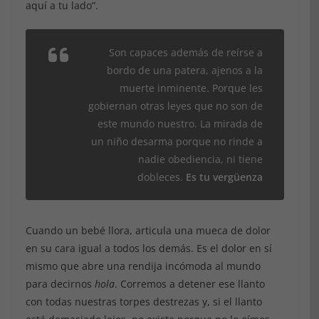
aquí a tu lado”.
Son capaces además de reírse a
bordo de una patera, ajenos a la
muerte inminente. Porque les
gobiernan otras leyes que no son de
este mundo nuestro. La mirada de
un niño desarma porque no rinde a
nadie obediencia, ni tiene
dobleces.
Es tu vergüenza
Cuando un bebé llora, articula una mueca de dolor
en su cara igual a todos los demás. Es el dolor en sí
mismo que abre una rendija incómoda al mundo
para decirnos
hola
. Corremos a detener ese llanto
con todas nuestras torpes destrezas y, si el llanto