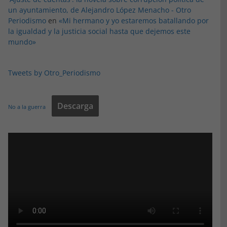
un ayuntamiento, de Alejandro López Menacho - Otro
Periodismo
en
«Mi hermano y yo estaremos batallando por
la igualdad y la justicia social hasta que dejemos este
mundo»
Tweets by Otro_Periodismo
Descarga
No a la guerra