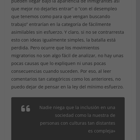
pueden llegar bajo la apariencia de inmigrantes así
que mejor no dejarles entrar” o “con el desempleo
que tenemos como para que vengan buscando
trabajo” entrarían en la categoría de fácilmente
asimilables sin esfuerzo. Y claro, si no se contrarresta
esto con ideas igualmente simples, la batalla está
perdida. Pero ocurre que los movimientos
migratorios no son algo fácil de analizar, no hay unas
pocas causas que lo expliquen ni unas pocas
consecuencias cuando suceden. Por eso, al leer
comentarios tan categóricos como los anteriores, no
puedo dejar de pensar en la ley del mínimo esfuerzo.
Nadie niega que la inclusión en una
sociedad como la nuestra de
personas con culturas tan distantes
es compleja»