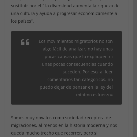
sustituir por el “ la diversidad aumenta la riqueza de
una cultura y ayuda a progresar económicamente a
los países”.
Los movimientos migratorios no son
algo fácil de analizar, no hay unas
pocas causas que lo expliquen ni
unas pocas consecuencias cuando
suceden. Por eso, al leer
comentarios tan categóricos, no
puedo dejar de pensar en la ley del
mínimo esfuerzo»
Somos muy novatos como sociedad receptora de
migraciones, al menos en la historia moderna y nos
queda mucho trecho que recorrer, pero si