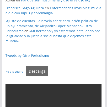
Aureli
en
Por qué soy musulmana y uso el velo (o no)
Francisca Gago Aguilera
en
Enfermedades invisibles: mi día
a día con lupus y fibromialgia
'Ajuste de cuentas': la novela sobre corrupción política de
un ayuntamiento, de Alejandro López Menacho - Otro
Periodismo
en
«Mi hermano y yo estaremos batallando por
la igualdad y la justicia social hasta que dejemos este
mundo»
Tweets by Otro_Periodismo
Descarga
No a la guerra