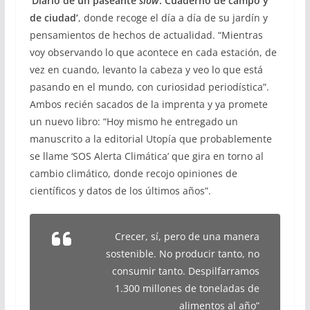
‘Diario de un paseante
slow
: Cuaderno de campo y
de ciudad’
, donde recoge el día a día de su jardín y
pensamientos de hechos de actualidad. “Mientras
voy observando lo que acontece en cada estación, de
vez en cuando, levanto la cabeza y veo lo que está
pasando en el mundo, con curiosidad periodística”.
Ambos recién sacados de la imprenta y ya promete
un nuevo libro: “Hoy mismo he entregado un
manuscrito a la editorial Utopía que probablemente
se llame ‘SOS Alerta Climática’ que gira en torno al
cambio climático, donde recojo opiniones de
científicos y datos de los últimos años”.
Crecer, sí, pero de una manera
sostenible. No producir tanto, no
consumir tanto. Despilfarramos
1.300 millones de toneladas de
alimentos al año”