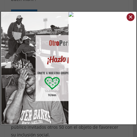
Leer más
×
ACTUALIDAD
CULTURA & OCIO
agosto 18, 2019
OtroPeriodismo
Brota: el festival musical
solidario y sostenible que
triunfa
Mala Rodríguez, SFDK, El Canijo de Jerez o Macaco,
han actuado nueve de los refugiados que llegaron a
España a bordo del Aquarius, y asistieron como
público invitados otros 50 con el objeto de favorecer
su inclusión social.