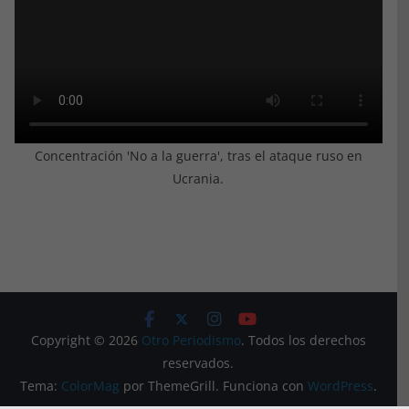
Concentración 'No a la guerra', tras el ataque ruso en
Ucrania.
Copyright © 2026
Otro Periodismo
. Todos los derechos
reservados.
Tema:
ColorMag
por ThemeGrill. Funciona con
WordPress
.