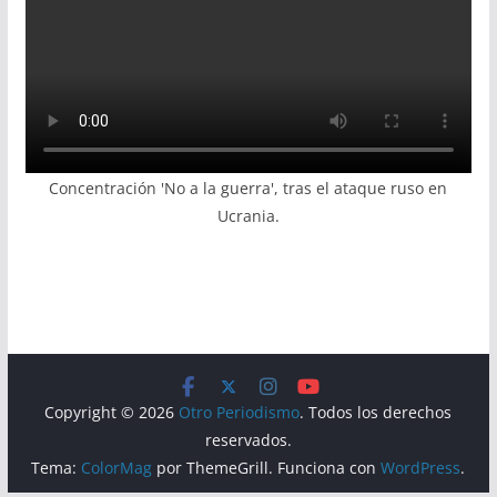
Concentración 'No a la guerra', tras el ataque ruso en
Ucrania.
Copyright © 2026
Otro Periodismo
. Todos los derechos
reservados.
Tema:
ColorMag
por ThemeGrill. Funciona con
WordPress
.