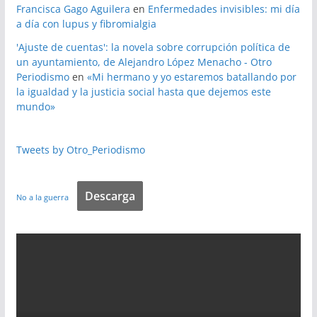
Francisca Gago Aguilera
en
Enfermedades invisibles: mi día
a día con lupus y fibromialgia
'Ajuste de cuentas': la novela sobre corrupción política de
un ayuntamiento, de Alejandro López Menacho - Otro
Periodismo
en
«Mi hermano y yo estaremos batallando por
la igualdad y la justicia social hasta que dejemos este
mundo»
Tweets by Otro_Periodismo
Descarga
No a la guerra